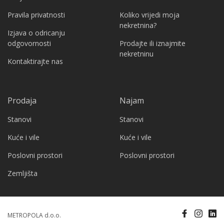
Pravila privatnosti
Koliko vrijedi moja
nekretnina?
Izjava o odricanju
odgovornosti
Prodajte ili iznajmite
nekretninu
Kontaktirajte nas
Prodaja
Najam
Stanovi
Stanovi
Kuće i vile
Kuće i vile
Poslovni prostori
Poslovni prostori
Zemljišta
METROPOLA d.o.o.