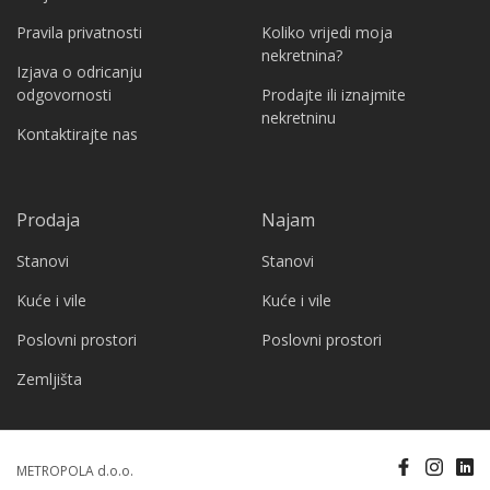
Pravila privatnosti
Koliko vrijedi moja
nekretnina?
Izjava o odricanju
odgovornosti
Prodajte ili iznajmite
nekretninu
Kontaktirajte nas
Prodaja
Najam
Stanovi
Stanovi
Kuće i vile
Kuće i vile
Poslovni prostori
Poslovni prostori
Zemljišta
METROPOLA d.o.o.