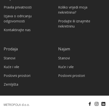
Pravila privatnosti
Koliko vrijedi moja
nekretnina?
Izjava o odricanju
odgovornosti
Prodajte ili iznajmite
nekretninu
Kontaktirajte nas
Prodaja
Najam
Stanovi
Stanovi
Kuće i vile
Kuće i vile
Poslovni prostori
Poslovni prostori
Zemljišta
METROPOLA d.o.o.